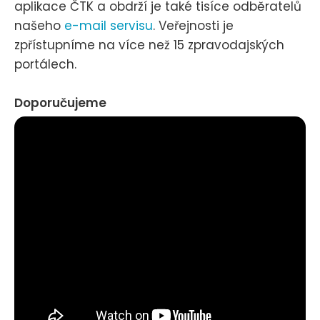
aplikace ČTK a obdrží je také tisíce odběratelů
našeho
e-mail servisu
. Veřejnosti je
zpřístupníme na více než 15 zpravodajských
portálech.
Doporučujeme