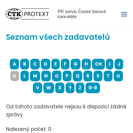
Menu
PR servis České tiskové
kanceláře
Seznam všech zadavatelů
A
B
C
D
E
F
G
H
CH
I
J
K
L
M
N
O
P
Q
R
S
T
U
V
W
X
Y
Z
0-9
Od tohoto zadavatele nejsou k dispozici žádné
zprávy.
Nalezený počet: 0