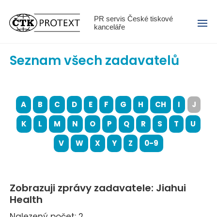
Menu
PR servis České tiskové
kanceláře
Seznam všech zadavatelů
A
B
C
D
E
F
G
H
CH
I
J
K
L
M
N
O
P
Q
R
S
T
U
V
W
X
Y
Z
0-9
Zobrazuji zprávy zadavatele: Jiahui
Health
Nalezený počet: 2