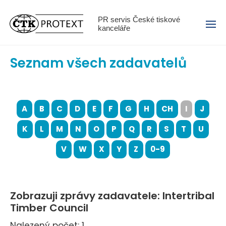
Menu
PR servis České tiskové
kanceláře
Seznam všech zadavatelů
A
B
C
D
E
F
G
H
CH
I
J
K
L
M
N
O
P
Q
R
S
T
U
V
W
X
Y
Z
0-9
Zobrazuji zprávy zadavatele: Intertribal
Timber Council
Nalezený počet: 1