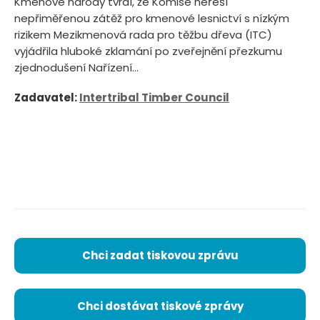
Kmenové národy tvrdí, že Komise neřeší
nepřiměřenou zátěž pro kmenové lesnictví s nízkým
rizikem Mezikmenová rada pro těžbu dřeva (ITC)
vyjádřila hluboké zklamání po zveřejnění přezkumu
zjednodušení Nařízení...
Zadavatel:
Intertribal Timber Council
Chci zadat tiskovou zprávu
Chci dostávat tiskové zprávy