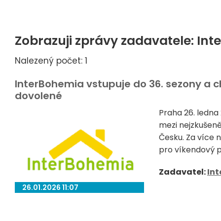
Zobrazuji zprávy zadavatele: In
Nalezený počet: 1
InterBohemia vstupuje do 36. sezony a 
dovolené
Praha 26. ledna
mezi nejzkušeně
Česku. Za více n
pro víkendový po
Zadavatel:
In
26.01.2026 11:07