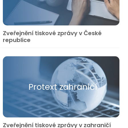
Zveřejnění tiskové zprávy v České
republice
Protext zahraničí
Zveřejnění tiskové zprávy v zahraničí