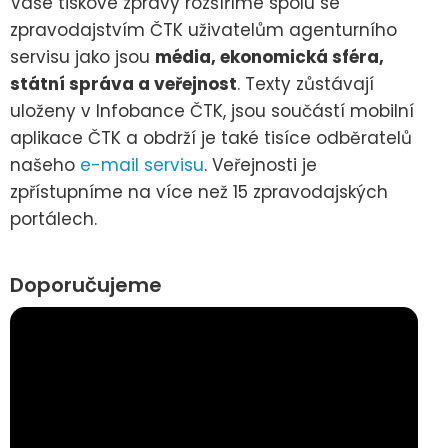
Vaše tiskové zprávy rozšíříme spolu se
zpravodajstvím ČTK uživatelům agenturního
servisu jako jsou
média, ekonomická sféra,
státní správa a veřejnost
. Texty zůstávají
uloženy v Infobance ČTK, jsou součástí mobilní
aplikace ČTK a obdrží je také tisíce odběratelů
našeho
e-mail servisu
. Veřejnosti je
zpřístupníme na více než 15 zpravodajských
portálech.
Doporučujeme