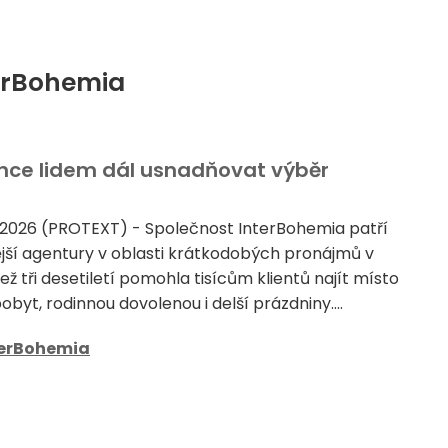
terBohemia
chce lidem dál usnadňovat výběr
 2026 (PROTEXT) - Společnost InterBohemia patří
jší agentury v oblasti krátkodobých pronájmů v
ež tři desetiletí pomohla tisícům klientů najít místo
byt, rodinnou dovolenou i delší prázdniny....
terBohemia