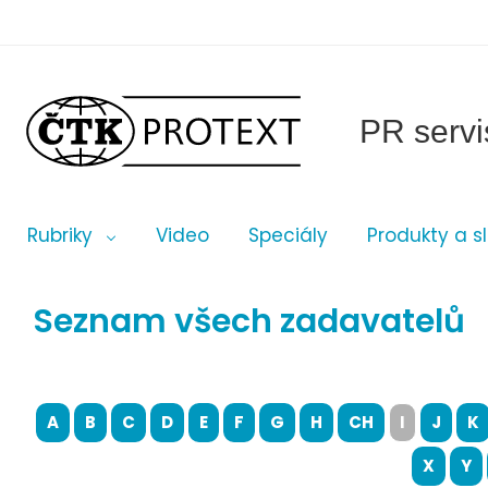
PR servi
Rubriky
Video
Speciály
Produkty a s
Seznam všech zadavatelů
A
B
C
D
E
F
G
H
CH
I
J
K
X
Y