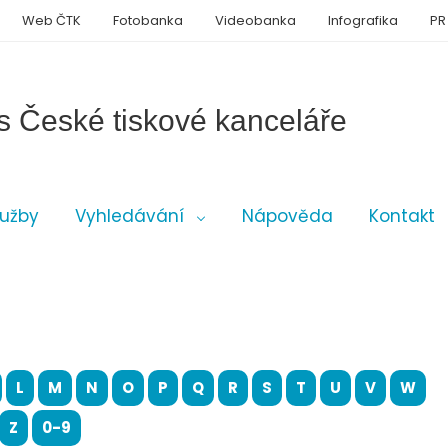
Web ČTK
Fotobanka
Videobanka
Infografika
PR
s České tiskové kanceláře
lužby
Vyhledávání
Nápověda
Kontakt
L
M
N
O
P
Q
R
S
T
U
V
W
Z
0-9