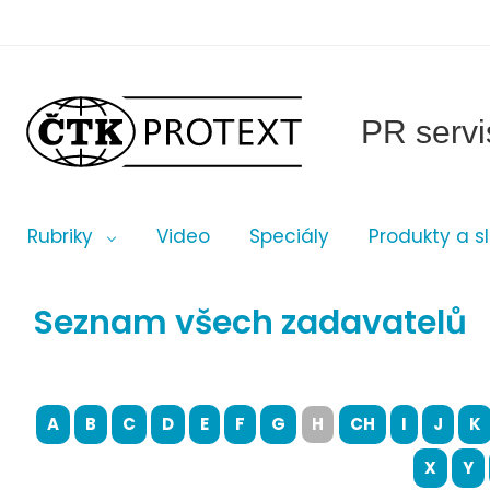
PR servi
Rubriky
Video
Speciály
Produkty a s
Seznam všech zadavatelů
A
B
C
D
E
F
G
H
CH
I
J
K
X
Y