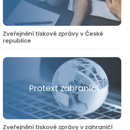
Zveřejnění tiskové zprávy v České
republice
Protext zahraničí
Zveřejnění tiskové zprávy v zahraničí