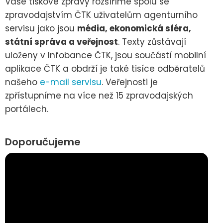
Vaše tiskové zprávy rozšíříme spolu se
zpravodajstvím ČTK uživatelům agenturního
servisu jako jsou
média, ekonomická sféra,
státní správa a veřejnost
. Texty zůstávají
uloženy v Infobance ČTK, jsou součástí mobilní
aplikace ČTK a obdrží je také tisíce odběratelů
našeho
e-mail servisu
. Veřejnosti je
zpřístupníme na více než 15 zpravodajských
portálech.
Doporučujeme