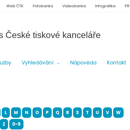
Web ČTK
Fotobanka
Videobanka
Infografika
PR
s České tiskové kanceláře
lužby
Vyhledávání
Nápověda
Kontakt
L
M
N
O
P
Q
R
S
T
U
V
W
Z
0-9