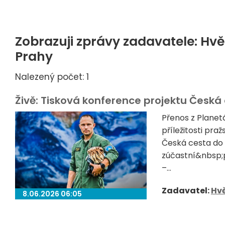
Zobrazuji zprávy zadavatele: Hv
Prahy
Nalezený počet: 1
Živě: Tisková konference projektu Česká
Přenos z Planet
příležitosti pr
Česká cesta do 
zúčastní&nbsp;p
–...
Zadavatel:
Hvě
8.06.2026 06:05