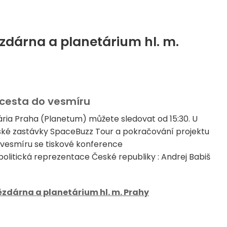
ězdárna a planetárium hl. m.
 cesta do vesmíru
ária Praha (Planetum) můžete sledovat od 15:30. U
ažské zastávky SpaceBuzz Tour a pokračování projektu
vesmíru se tiskové konference
olitická reprezentace České republiky : Andrej Babiš
zdárna a planetárium hl. m. Prahy