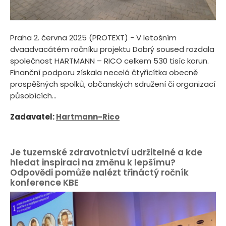
Praha 2. června 2025 (PROTEXT) - V letošním
dvaadvacátém ročníku projektu Dobrý soused rozdala
společnost HARTMANN – RICO celkem 530 tisíc korun.
Finanční podporu získala necelá čtyřicítka obecně
prospěšných spolků, občanských sdružení či organizací
působících...
Zadavatel:
Hartmann-Rico
Je tuzemské zdravotnictví udržitelné a kde
hledat inspiraci na změnu k lepšímu?
Odpovědi pomůže nalézt třináctý ročník
konference KBE