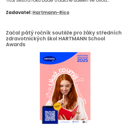
Titul Sestra roku bude tradičně udělen ve dvou...
Zadavatel:
Hartmann-Rico
Začal pátý ročník soutěže pro žáky středních
zdravotnických škol HARTMANN School
Awards