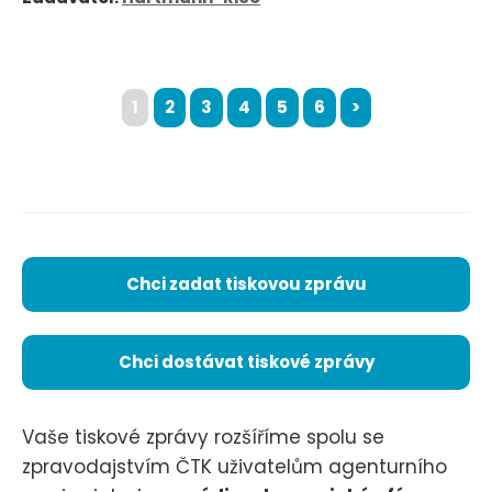
1
2
3
4
5
6
>
Chci zadat tiskovou zprávu
Chci dostávat tiskové zprávy
Vaše tiskové zprávy rozšíříme spolu se
zpravodajstvím ČTK uživatelům agenturního