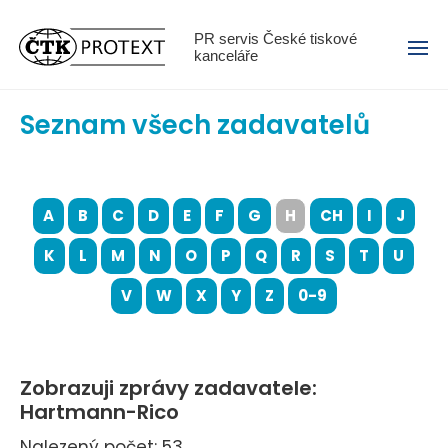
Menu
PR servis České tiskové
kanceláře
Seznam všech zadavatelů
A
B
C
D
E
F
G
H
CH
I
J
K
L
M
N
O
P
Q
R
S
T
U
V
W
X
Y
Z
0-9
Zobrazuji zprávy zadavatele:
Hartmann-Rico
Nalezený počet: 53