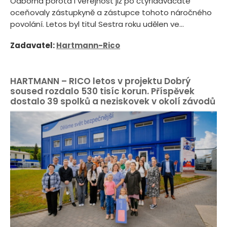
Odborná porota i veřejnost již po čtyřiadvacáté
oceňovaly zástupkyně a zástupce tohoto náročného
povolání. Letos byl titul Sestra roku udělen ve...
Zadavatel:
Hartmann-Rico
HARTMANN – RICO letos v projektu Dobrý
soused rozdalo 530 tisíc korun. Příspěvek
dostalo 39 spolků a neziskovek v okolí závodů