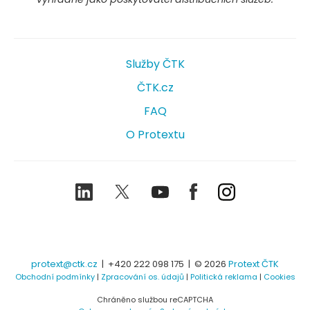
Služby ČTK
ČTK.cz
FAQ
O Protextu
LinkedIn
Twitter
Youtube
Facebook
Instagram
protext@ctk.cz
|
+420 222 098 175
| © 2026
Protext ČTK
Obchodní podmínky
|
Zpracování os. údajů
|
Politická reklama
|
Cookies
Chráněno službou reCAPTCHA