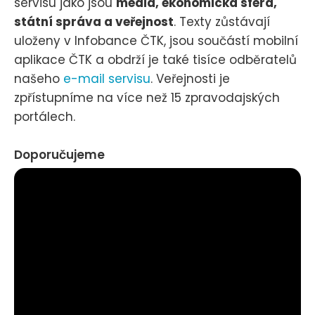
servisu jako jsou
média, ekonomická sféra,
státní správa a veřejnost
. Texty zůstávají
uloženy v Infobance ČTK, jsou součástí mobilní
aplikace ČTK a obdrží je také tisíce odběratelů
našeho
e-mail servisu
. Veřejnosti je
zpřístupníme na více než 15 zpravodajských
portálech.
Doporučujeme