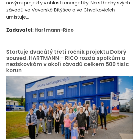
novými projekty v oblasti energetiky. Na střechy svých
závodů ve Veverské Bítýšce a ve Chvalkovicích
umísťuje...
Zadavatel:
Hartmann-Rico
Startuje dvacátý třetí ročník projektu Dobrý
soused. HARTMANN – RICO rozdá spolkům a
neziskovkám v okolí závodů celkem 500 tisíc
korun