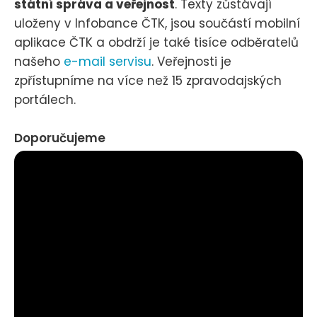
státní správa a veřejnost
. Texty zůstávají
uloženy v Infobance ČTK, jsou součástí mobilní
aplikace ČTK a obdrží je také tisíce odběratelů
našeho
e-mail servisu
. Veřejnosti je
zpřístupníme na více než 15 zpravodajských
portálech.
Doporučujeme