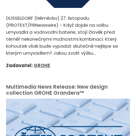
DÜSSELDORF (Něměcko) 27. listopadu
(PROTEXT/PRNewswire) - Když dojde na volbu
umyvadla a vodovodní baterie, stojí člověk před
téměř nekonečnými možnostmi kombinací. Který
kohoutek však bude vypadat skutečně nejlépe se
kterým umyvadlem? Jakou zvolit výšku...
Zadavatel:
GROHE
Multimedia News Release: New design
collection GROHE Grandera™