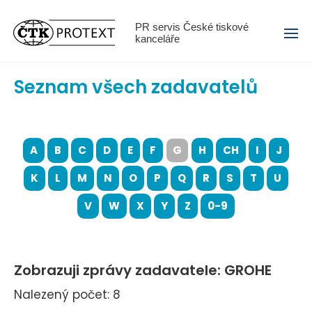
Menu
PR servis České tiskové
kanceláře
Seznam všech zadavatelů
A
B
C
D
E
F
G
H
CH
I
J
K
L
M
N
O
P
Q
R
S
T
U
V
W
X
Y
Z
0-9
Zobrazuji zprávy zadavatele: GROHE
Nalezený počet: 8