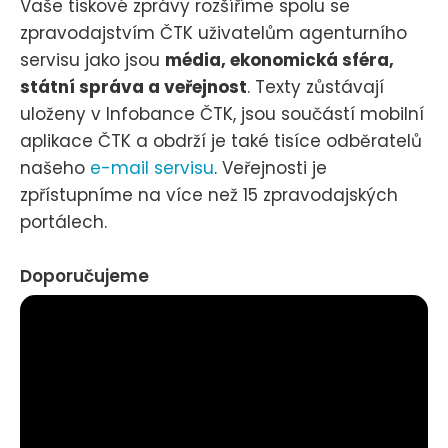
Vaše tiskové zprávy rozšíříme spolu se
zpravodajstvím ČTK uživatelům agenturního
servisu jako jsou
média, ekonomická sféra,
státní správa a veřejnost
. Texty zůstávají
uloženy v Infobance ČTK, jsou součástí mobilní
aplikace ČTK a obdrží je také tisíce odběratelů
našeho
e-mail servisu
. Veřejnosti je
zpřístupníme na více než 15 zpravodajských
portálech.
Doporučujeme