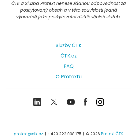
ČTK a Služba Protext nenese žádnou odpovědnost za
poskytovaný obsah a v této souvislosti jedná
výhradně jako poskytovatel distribučních služeb.
Služby ČTK
ČTK.cz
FAQ
O Protextu
LinkedIn
Twitter
Youtube
Facebook
Instagram
protext@ctk.cz
|
+420 222 098 175
| © 2026
Protext ČTK