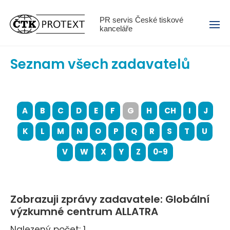
Menu
PR servis České tiskové
kanceláře
Seznam všech zadavatelů
A
B
C
D
E
F
G
H
CH
I
J
K
L
M
N
O
P
Q
R
S
T
U
V
W
X
Y
Z
0-9
Zobrazuji zprávy zadavatele: Globální
výzkumné centrum ALLATRA
Nalezený počet: 1