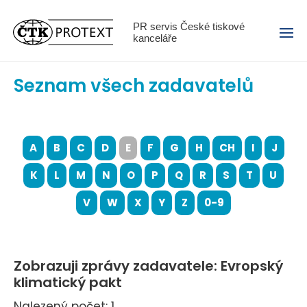
Menu
PR servis České tiskové
kanceláře
Seznam všech zadavatelů
A
B
C
D
E
F
G
H
CH
I
J
K
L
M
N
O
P
Q
R
S
T
U
V
W
X
Y
Z
0-9
Zobrazuji zprávy zadavatele: Evropský
klimatický pakt
Nalezený počet: 1