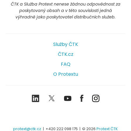
ČTK a Služba Protext nenese žádnou odpovědnost za
poskytovaný obsah a v této souvislosti jedná
výhradně jako poskytovatel distribučních služeb.
Služby ČTK
ČTK.cz
FAQ
O Protextu
LinkedIn
Twitter
Youtube
Facebook
Instagram
protext@ctk.cz
|
+420 222 098 175
| © 2026
Protext ČTK