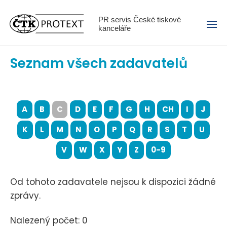
Menu
PR servis České tiskové
kanceláře
Seznam všech zadavatelů
A
B
C
D
E
F
G
H
CH
I
J
K
L
M
N
O
P
Q
R
S
T
U
V
W
X
Y
Z
0-9
Od tohoto zadavatele nejsou k dispozici žádné
zprávy.
Nalezený počet: 0