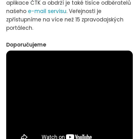
aplikace ČTK a obdrží je také tisíce odběratelů
našeho
e-mail servisu
. Veřejnosti je
zpřístupníme na více než 15 zpravodajských
portálech.
Doporučujeme