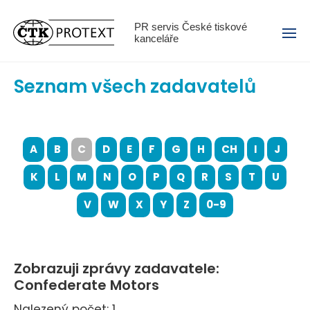
Menu
PR servis České tiskové
kanceláře
Seznam všech zadavatelů
A
B
C
D
E
F
G
H
CH
I
J
K
L
M
N
O
P
Q
R
S
T
U
V
W
X
Y
Z
0-9
Zobrazuji zprávy zadavatele:
Confederate Motors
Nalezený počet: 1