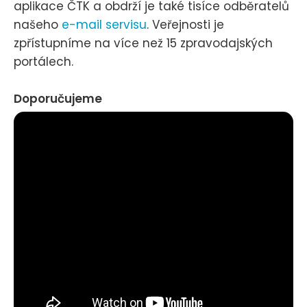
aplikace ČTK a obdrží je také tisíce odběratelů
našeho
e-mail servisu
. Veřejnosti je
zpřístupníme na více než 15 zpravodajských
portálech.
Doporučujeme