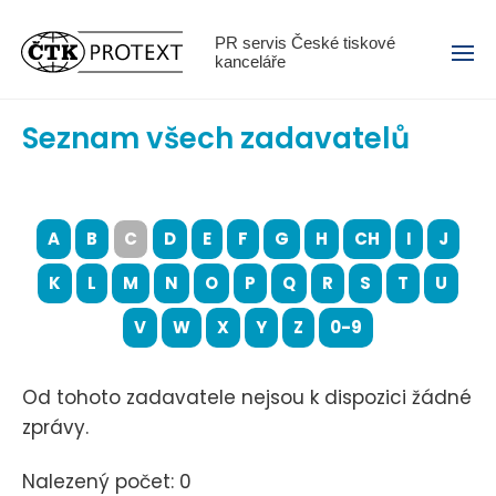
Menu
PR servis České tiskové
kanceláře
Seznam všech zadavatelů
A
B
C
D
E
F
G
H
CH
I
J
K
L
M
N
O
P
Q
R
S
T
U
V
W
X
Y
Z
0-9
Od tohoto zadavatele nejsou k dispozici žádné
zprávy.
Nalezený počet: 0