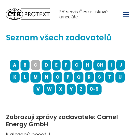
Menu
PR servis České tiskové
kanceláře
Seznam všech zadavatelů
A
B
C
D
E
F
G
H
CH
I
J
K
L
M
N
O
P
Q
R
S
T
U
V
W
X
Y
Z
0-9
Zobrazuji zprávy zadavatele: Camel
Energy GmbH
Nalezený počet: 1