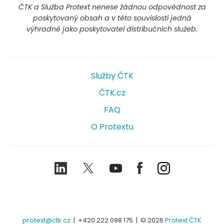
ČTK a Služba Protext nenese žádnou odpovědnost za
poskytovaný obsah a v této souvislosti jedná
výhradně jako poskytovatel distribučních služeb.
Služby ČTK
ČTK.cz
FAQ
O Protextu
LinkedIn
Twitter
Youtube
Facebook
Instagram
protext@ctk.cz
|
+420 222 098 175
| © 2026
Protext ČTK