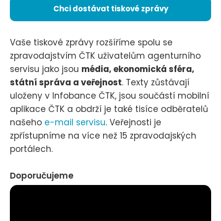
Chci dostávat tiskové zprávy
Vaše tiskové zprávy rozšíříme spolu se
zpravodajstvím ČTK uživatelům agenturního
servisu jako jsou
média, ekonomická sféra,
státní správa a veřejnost
. Texty zůstávají
uloženy v Infobance ČTK, jsou součástí mobilní
aplikace ČTK a obdrží je také tisíce odběratelů
našeho
e-mail servisu
. Veřejnosti je
zpřístupníme na více než 15 zpravodajských
portálech.
Doporučujeme