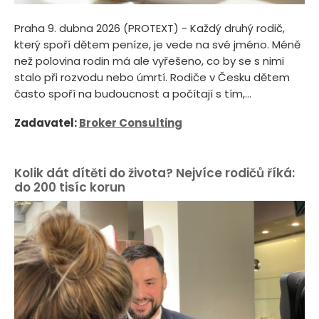
Praha 9. dubna 2026 (PROTEXT) - Každý druhý rodič,
který spoří dětem peníze, je vede na své jméno. Méně
než polovina rodin má ale vyřešeno, co by se s nimi
stalo při rozvodu nebo úmrtí. Rodiče v Česku dětem
často spoří na budoucnost a počítají s tím,...
Zadavatel:
Broker Consulting
Kolik dát dítěti do života? Nejvíce rodičů říká:
do 200 tisíc korun