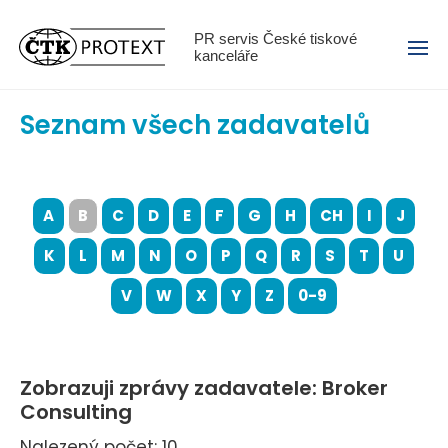
Menu
PR servis České tiskové
kanceláře
Seznam všech zadavatelů
A
B
C
D
E
F
G
H
CH
I
J
K
L
M
N
O
P
Q
R
S
T
U
V
W
X
Y
Z
0-9
Zobrazuji zprávy zadavatele: Broker
Consulting
Nalezený počet: 10