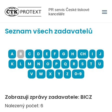
Menu
PR servis České tiskové
kanceláře
Seznam všech zadavatelů
A
B
C
D
E
F
G
H
CH
I
J
K
L
M
N
O
P
Q
R
S
T
U
V
W
X
Y
Z
0-9
Zobrazuji zprávy zadavatele: BICZ
Nalezený počet: 6