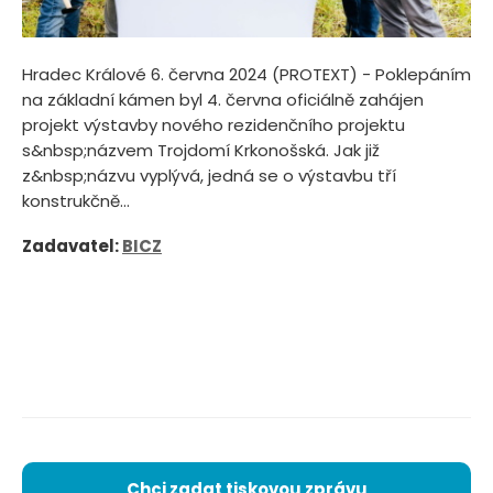
Hradec Králové 6. června 2024 (PROTEXT) - Poklepáním
na základní kámen byl 4. června oficiálně zahájen
projekt výstavby nového rezidenčního projektu
s&nbsp;názvem Trojdomí Krkonošská. Jak již
z&nbsp;názvu vyplývá, jedná se o výstavbu tří
konstrukčně...
Zadavatel:
BICZ
Chci zadat tiskovou zprávu