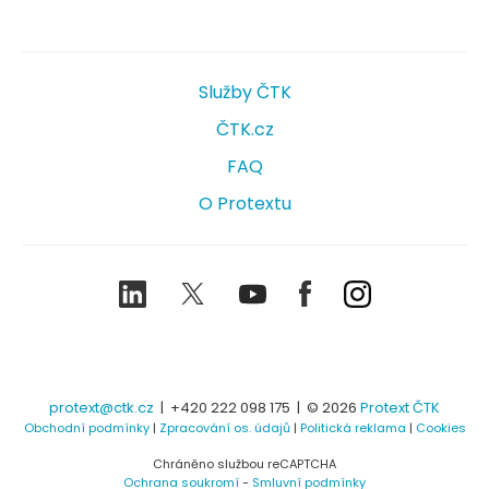
Služby ČTK
ČTK.cz
FAQ
O Protextu
LinkedIn
Twitter
Youtube
Facebook
Instagram
protext@ctk.cz
|
+420 222 098 175
| © 2026
Protext ČTK
Obchodní podmínky
|
Zpracování os. údajů
|
Politická reklama
|
Cookies
Chráněno službou reCAPTCHA
Ochrana soukromí
-
Smluvní podmínky