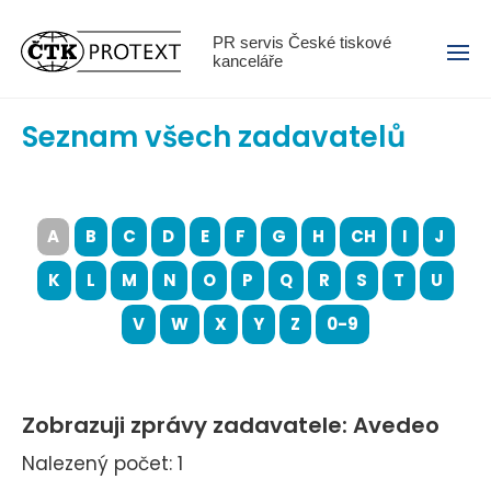
Menu
PR servis České tiskové
kanceláře
Seznam všech zadavatelů
A
B
C
D
E
F
G
H
CH
I
J
K
L
M
N
O
P
Q
R
S
T
U
V
W
X
Y
Z
0-9
Zobrazuji zprávy zadavatele: Avedeo
Nalezený počet: 1