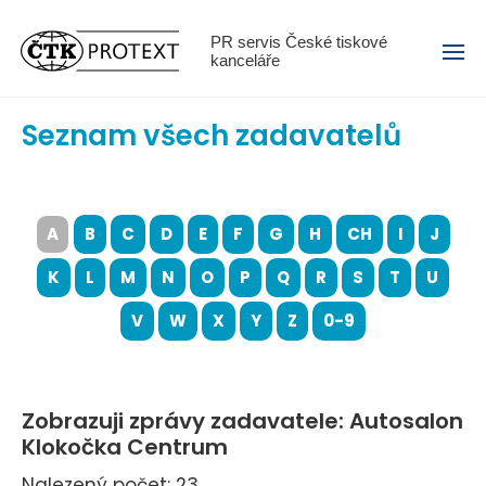
Menu
PR servis České tiskové
kanceláře
Seznam všech zadavatelů
A
B
C
D
E
F
G
H
CH
I
J
K
L
M
N
O
P
Q
R
S
T
U
V
W
X
Y
Z
0-9
Zobrazuji zprávy zadavatele: Autosalon
Klokočka Centrum
Nalezený počet: 23