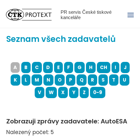
Menu
PR servis České tiskové
kanceláře
Seznam všech zadavatelů
A
B
C
D
E
F
G
H
CH
I
J
K
L
M
N
O
P
Q
R
S
T
U
V
W
X
Y
Z
0-9
Zobrazuji zprávy zadavatele: AutoESA
Nalezený počet: 5