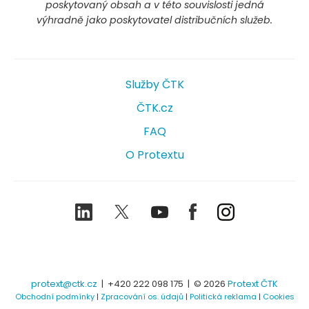
poskytovaný obsah a v této souvislosti jedná
výhradně jako poskytovatel distribučních služeb.
Služby ČTK
ČTK.cz
FAQ
O Protextu
LinkedIn
Twitter
Youtube
Facebook
Instagram
protext@ctk.cz
|
+420 222 098 175
| © 2026
Protext ČTK
Obchodní podmínky
|
Zpracování os. údajů
|
Politická reklama
|
Cookies