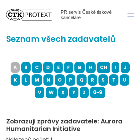
Menu
PR servis České tiskové
kanceláře
Seznam všech zadavatelů
A
B
C
D
E
F
G
H
CH
I
J
K
L
M
N
O
P
Q
R
S
T
U
V
W
X
Y
Z
0-9
Zobrazuji zprávy zadavatele: Aurora
Humanitarian Initiative
Nalezený počet: 1