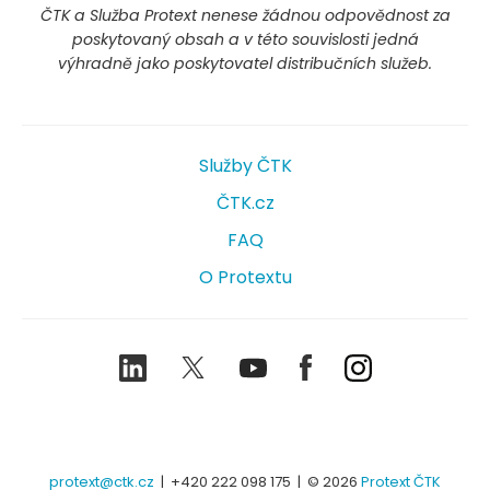
ČTK a Služba Protext nenese žádnou odpovědnost za
poskytovaný obsah a v této souvislosti jedná
výhradně jako poskytovatel distribučních služeb.
Služby ČTK
ČTK.cz
FAQ
O Protextu
LinkedIn
Twitter
Youtube
Facebook
Instagram
protext@ctk.cz
|
+420 222 098 175
| © 2026
Protext ČTK