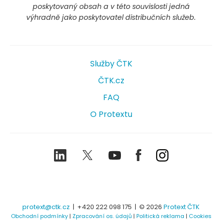
poskytovaný obsah a v této souvislosti jedná
výhradně jako poskytovatel distribučních služeb.
Služby ČTK
ČTK.cz
FAQ
O Protextu
LinkedIn
Twitter
Youtube
Facebook
Instagram
protext@ctk.cz
|
+420 222 098 175
| © 2026
Protext ČTK
Obchodní podmínky
|
Zpracování os. údajů
|
Politická reklama
|
Cookies