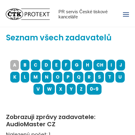
Menu
PR servis České tiskové
kanceláře
Seznam všech zadavatelů
A
B
C
D
E
F
G
H
CH
I
J
K
L
M
N
O
P
Q
R
S
T
U
V
W
X
Y
Z
0-9
Zobrazuji zprávy zadavatele:
AudioMaster CZ
Nalezený počet: 1