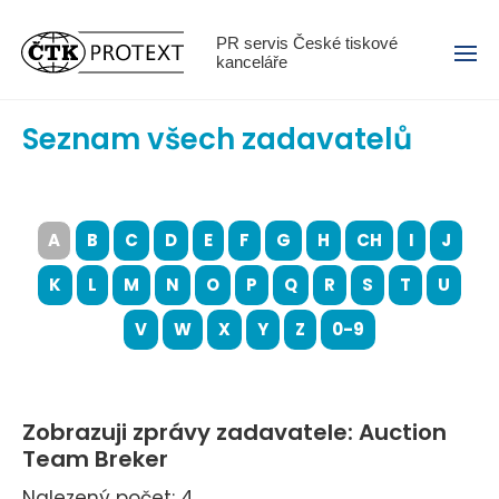
Menu
PR servis České tiskové
kanceláře
Seznam všech zadavatelů
A
B
C
D
E
F
G
H
CH
I
J
K
L
M
N
O
P
Q
R
S
T
U
V
W
X
Y
Z
0-9
Zobrazuji zprávy zadavatele: Auction
Team Breker
Nalezený počet: 4