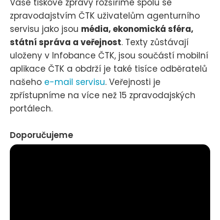
Vaše tiskové zprávy rozšíříme spolu se
zpravodajstvím ČTK uživatelům agenturního
servisu jako jsou
média, ekonomická sféra,
státní správa a veřejnost
. Texty zůstávají
uloženy v Infobance ČTK, jsou součástí mobilní
aplikace ČTK a obdrží je také tisíce odběratelů
našeho
e-mail servisu
. Veřejnosti je
zpřístupníme na více než 15 zpravodajských
portálech.
Doporučujeme