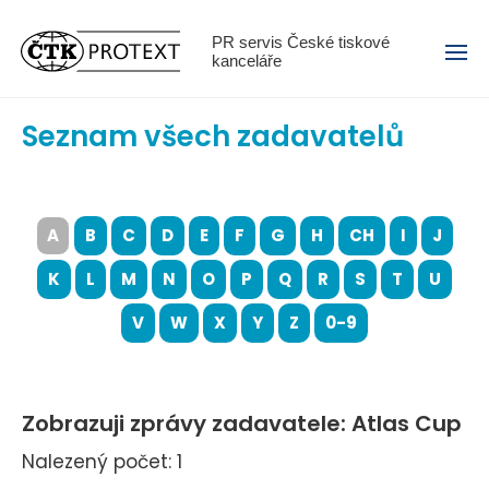
Menu
PR servis České tiskové
kanceláře
Seznam všech zadavatelů
A
B
C
D
E
F
G
H
CH
I
J
K
L
M
N
O
P
Q
R
S
T
U
V
W
X
Y
Z
0-9
Zobrazuji zprávy zadavatele: Atlas Cup
Nalezený počet: 1