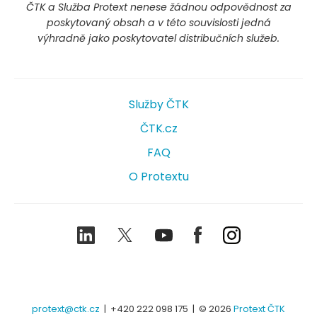
ČTK a Služba Protext nenese žádnou odpovědnost za
poskytovaný obsah a v této souvislosti jedná
výhradně jako poskytovatel distribučních služeb.
Služby ČTK
ČTK.cz
FAQ
O Protextu
LinkedIn
Twitter
Youtube
Facebook
Instagram
protext@ctk.cz
|
+420 222 098 175
| © 2026
Protext ČTK