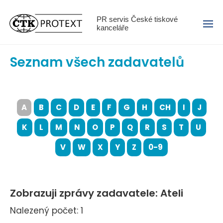
Menu
PR servis České tiskové
kanceláře
Seznam všech zadavatelů
A
B
C
D
E
F
G
H
CH
I
J
K
L
M
N
O
P
Q
R
S
T
U
V
W
X
Y
Z
0-9
Zobrazuji zprávy zadavatele: Ateli
Nalezený počet: 1