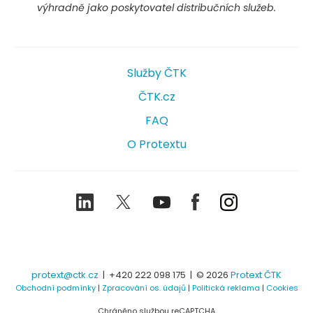
výhradně jako poskytovatel distribučních služeb.
Služby ČTK
ČTK.cz
FAQ
O Protextu
LinkedIn
Twitter
Youtube
Facebook
Instagram
protext@ctk.cz
|
+420 222 098 175
| © 2026
Protext ČTK
Obchodní podmínky
|
Zpracování os. údajů
|
Politická reklama
|
Cookies
Chráněno službou reCAPTCHA