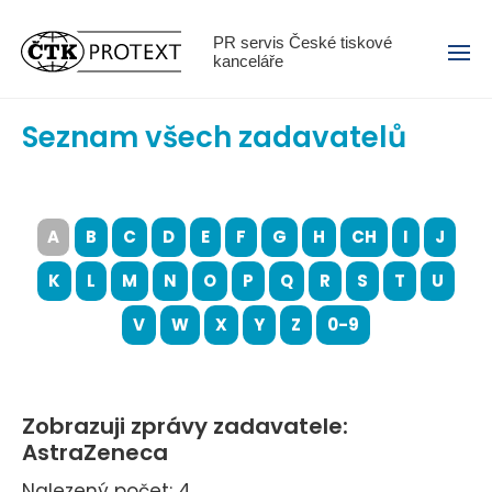
Menu
PR servis České tiskové
kanceláře
Seznam všech zadavatelů
A
B
C
D
E
F
G
H
CH
I
J
K
L
M
N
O
P
Q
R
S
T
U
V
W
X
Y
Z
0-9
Zobrazuji zprávy zadavatele:
AstraZeneca
Nalezený počet: 4