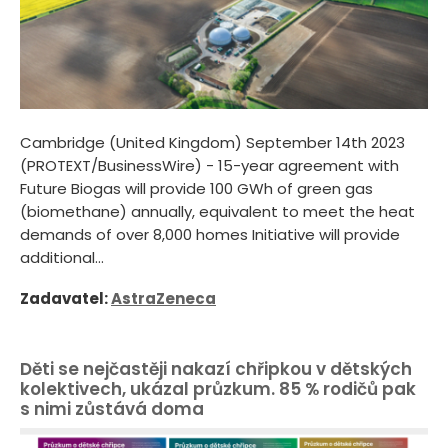
Cambridge (United Kingdom) September 14th 2023
(PROTEXT/BusinessWire) - 15-year agreement with
Future Biogas will provide 100 GWh of green gas
(biomethane) annually, equivalent to meet the heat
demands of over 8,000 homes Initiative will provide
additional...
Zadavatel:
AstraZeneca
Děti se nejčastěji nakazí chřipkou v dětských
kolektivech, ukázal průzkum. 85 % rodičů pak
s nimi zůstává doma