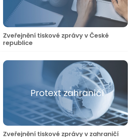
Zveřejnění tiskové zprávy v České
republice
Protext zahraničí
Zveřejnění tiskové zprávy v zahraničí