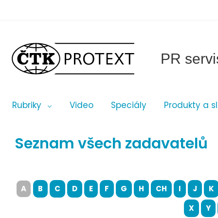
PR servi
Rubriky
Video
Speciály
Produkty a s
Seznam všech zadavatelů
A
B
C
D
E
F
G
H
CH
I
J
K
X
Y