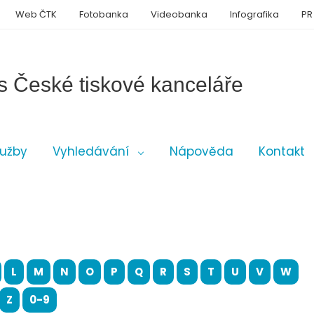
Web ČTK
Fotobanka
Videobanka
Infografika
PR
s České tiskové kanceláře
lužby
Vyhledávání
Nápověda
Kontakt
L
M
N
O
P
Q
R
S
T
U
V
W
Z
0-9