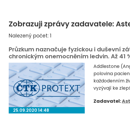
Zobrazuji zprávy zadavatele: As
Nalezený počet: 1
Průzkum naznačuje fyzickou i duševní zá
chronickým onemocněním ledvin. Až 41 % 
Addlestone (Ang
polovina pacient
každodenním živ
vyzývají ke zle
Zadavatel:
Ast
25.09.2020 14:48