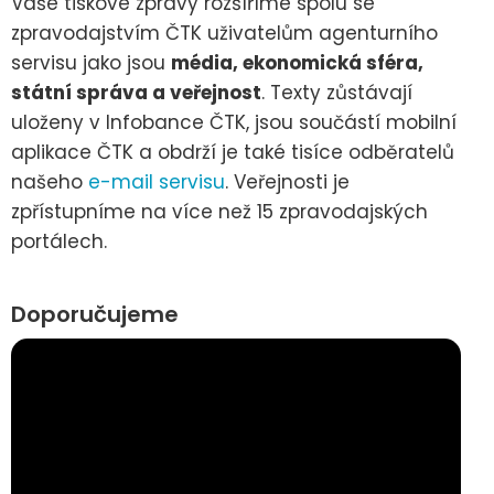
Vaše tiskové zprávy rozšíříme spolu se
zpravodajstvím ČTK uživatelům agenturního
servisu jako jsou
média, ekonomická sféra,
státní správa a veřejnost
. Texty zůstávají
uloženy v Infobance ČTK, jsou součástí mobilní
aplikace ČTK a obdrží je také tisíce odběratelů
našeho
e-mail servisu
. Veřejnosti je
zpřístupníme na více než 15 zpravodajských
portálech.
Doporučujeme