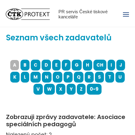
Menu
PR servis České tiskové
kanceláře
Seznam všech zadavatelů
A
B
C
D
E
F
G
H
CH
I
J
K
L
M
N
O
P
Q
R
S
T
U
V
W
X
Y
Z
0-9
Zobrazuji zprávy zadavatele: Asociace
speciálních pedagogů
Nalezený počet: 2