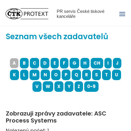
Menu
PR servis České tiskové
kanceláře
Seznam všech zadavatelů
A
B
C
D
E
F
G
H
CH
I
J
K
L
M
N
O
P
Q
R
S
T
U
V
W
X
Y
Z
0-9
Zobrazuji zprávy zadavatele: ASC
Process Systems
Nalezený počet: 1