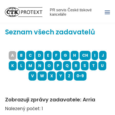
Menu
PR servis České tiskové
kanceláře
Seznam všech zadavatelů
A
B
C
D
E
F
G
H
CH
I
J
K
L
M
N
O
P
Q
R
S
T
U
V
W
X
Y
Z
0-9
Zobrazuji zprávy zadavatele: Arria
Nalezený počet: 1