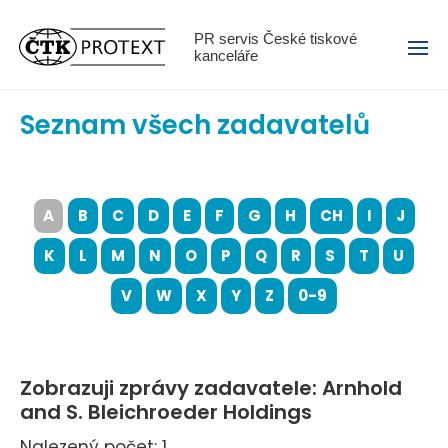
Menu
PR servis České tiskové
kanceláře
Seznam všech zadavatelů
A
B
C
D
E
F
G
H
CH
I
J
K
L
M
N
O
P
Q
R
S
T
U
V
W
X
Y
Z
0-9
Zobrazuji zprávy zadavatele: Arnhold
and S. Bleichroeder Holdings
Nalezený počet: 1