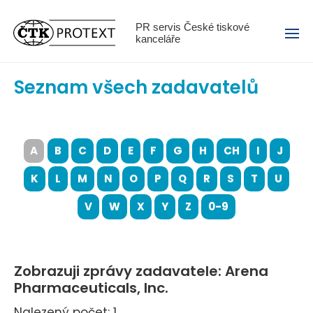
Menu
PR servis České tiskové
kanceláře
Seznam všech zadavatelů
A
B
C
D
E
F
G
H
CH
I
J
K
L
M
N
O
P
Q
R
S
T
U
V
W
X
Y
Z
0-9
Zobrazuji zprávy zadavatele: Arena
Pharmaceuticals, Inc.
Nalezený počet: 1