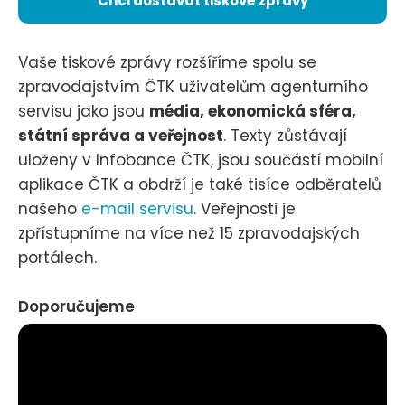
Chci dostávat tiskové zprávy
Vaše tiskové zprávy rozšíříme spolu se
zpravodajstvím ČTK uživatelům agenturního
servisu jako jsou
média, ekonomická sféra,
státní správa a veřejnost
. Texty zůstávají
uloženy v Infobance ČTK, jsou součástí mobilní
aplikace ČTK a obdrží je také tisíce odběratelů
našeho
e-mail servisu
. Veřejnosti je
zpřístupníme na více než 15 zpravodajských
portálech.
Doporučujeme