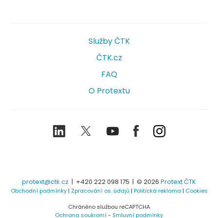
Služby ČTK
ČTK.cz
FAQ
O Protextu
LinkedIn
Twitter
Youtube
Facebook
Instagram
protext@ctk.cz
|
+420 222 098 175
| © 2026
Protext ČTK
Obchodní podmínky
|
Zpracování os. údajů
|
Politická reklama
|
Cookies
Chráněno službou reCAPTCHA
Ochrana soukromí
-
Smluvní podmínky