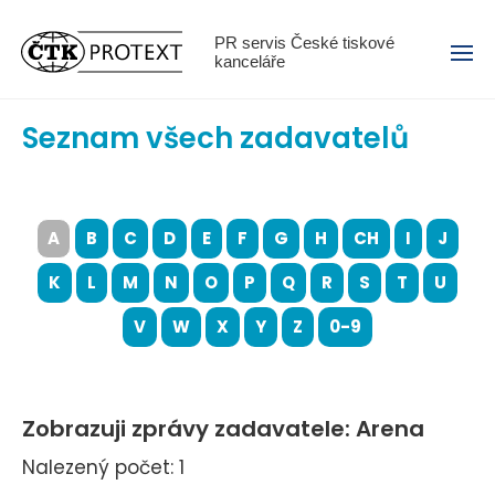
Menu
PR servis České tiskové
kanceláře
Seznam všech zadavatelů
A
B
C
D
E
F
G
H
CH
I
J
K
L
M
N
O
P
Q
R
S
T
U
V
W
X
Y
Z
0-9
Zobrazuji zprávy zadavatele: Arena
Nalezený počet: 1