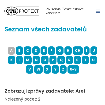
Menu
PR servis České tiskové
kanceláře
Seznam všech zadavatelů
A
B
C
D
E
F
G
H
CH
I
J
K
L
M
N
O
P
Q
R
S
T
U
V
W
X
Y
Z
0-9
Zobrazuji zprávy zadavatele: Arei
Nalezený počet: 2