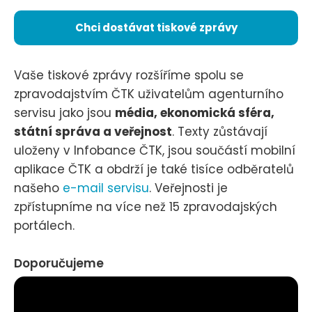
Chci dostávat tiskové zprávy
Vaše tiskové zprávy rozšíříme spolu se
zpravodajstvím ČTK uživatelům agenturního
servisu jako jsou
média, ekonomická sféra,
státní správa a veřejnost
. Texty zůstávají
uloženy v Infobance ČTK, jsou součástí mobilní
aplikace ČTK a obdrží je také tisíce odběratelů
našeho
e-mail servisu
. Veřejnosti je
zpřístupníme na více než 15 zpravodajských
portálech.
Doporučujeme