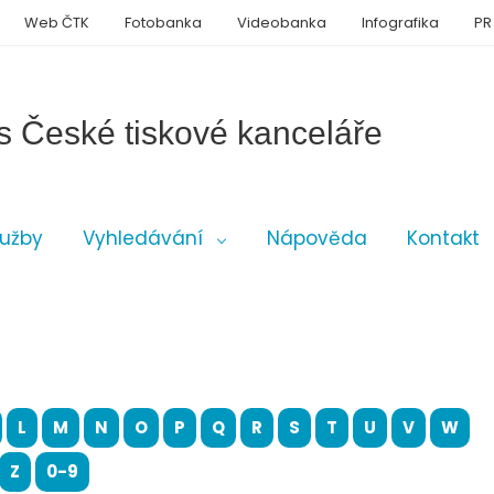
Web ČTK
Fotobanka
Videobanka
Infografika
PR
s České tiskové kanceláře
lužby
Vyhledávání
Nápověda
Kontakt
L
M
N
O
P
Q
R
S
T
U
V
W
Z
0-9