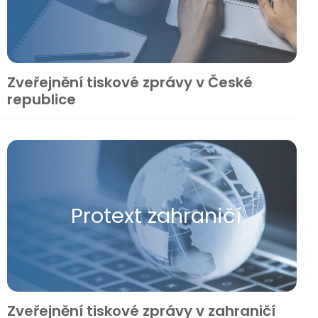
Zveřejnění tiskové zprávy v České
republice
Protext zahraničí
Zveřejnění tiskové zprávy v zahraničí