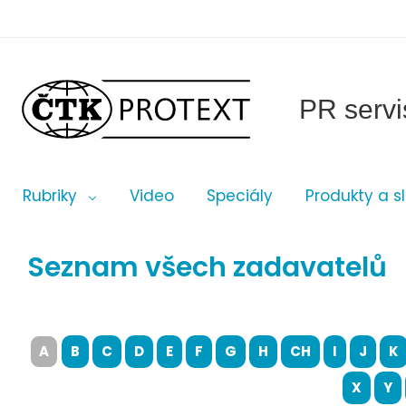
PR servi
Rubriky
Video
Speciály
Produkty a s
Seznam všech zadavatelů
A
B
C
D
E
F
G
H
CH
I
J
K
X
Y