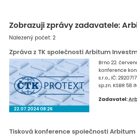
Zobrazuji zprávy zadavatele: Ar
Nalezený počet: 2
Zpráva z TK společnosti Arbitum Investm
Brno 22. červen
konference kona
s.r.o., IČ: 2920
sp.zn. KSBR 58 I
Zadavatel:
Ar
22.07.2024 08:26
Tisková konference společnosti Arbitum