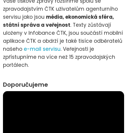
Vaše tiskové zprávy rozšíříme spolu se
zpravodajstvím ČTK uživatelům agenturního
servisu jako jsou
média, ekonomická sféra,
státní správa a veřejnost
. Texty zůstávají
uloženy v Infobance ČTK, jsou součástí mobilní
aplikace ČTK a obdrží je také tisíce odběratelů
našeho
e-mail servisu
. Veřejnosti je
zpřístupníme na více než 15 zpravodajských
portálech.
Doporučujeme