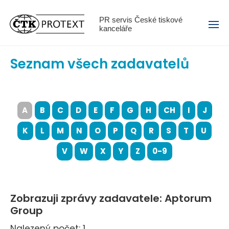
Menu
PR servis České tiskové
kanceláře
Seznam všech zadavatelů
A
B
C
D
E
F
G
H
CH
I
J
K
L
M
N
O
P
Q
R
S
T
U
V
W
X
Y
Z
0-9
Zobrazuji zprávy zadavatele: Aptorum
Group
Nalezený počet: 1