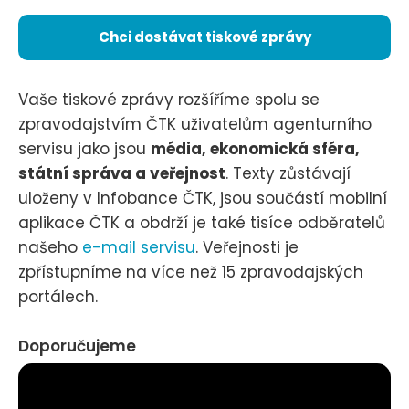
Chci dostávat tiskové zprávy
Vaše tiskové zprávy rozšíříme spolu se
zpravodajstvím ČTK uživatelům agenturního
servisu jako jsou
média, ekonomická sféra,
státní správa a veřejnost
. Texty zůstávají
uloženy v Infobance ČTK, jsou součástí mobilní
aplikace ČTK a obdrží je také tisíce odběratelů
našeho
e-mail servisu
. Veřejnosti je
zpřístupníme na více než 15 zpravodajských
portálech.
Doporučujeme