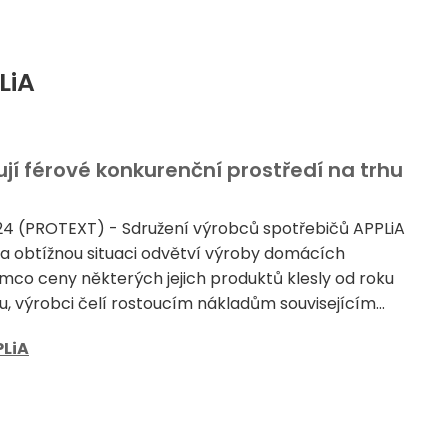
LiA
jí férové konkurenční prostředí na trhu
2024 (PROTEXT) - Sdružení výrobců spotřebičů APPLiA
a obtížnou situaci odvětví výroby domácích
ímco ceny některých jejich produktů klesly od roku
, výrobci čelí rostoucím nákladům souvisejícím...
PLiA