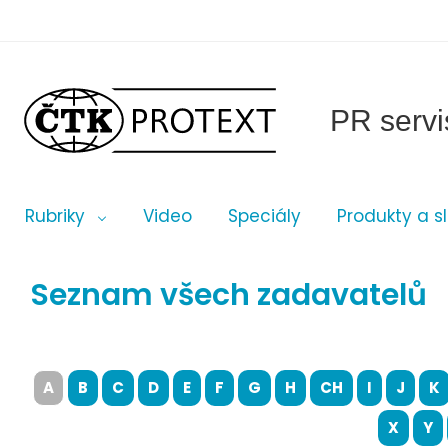
PR servi
Rubriky
Video
Speciály
Produkty a s
Seznam všech zadavatelů
A
B
C
D
E
F
G
H
CH
I
J
K
X
Y