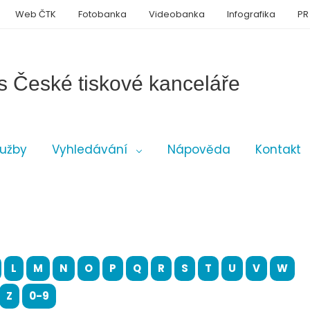
Web ČTK
Fotobanka
Videobanka
Infografika
PR
s České tiskové kanceláře
lužby
Vyhledávání
Nápověda
Kontakt
L
M
N
O
P
Q
R
S
T
U
V
W
Z
0-9