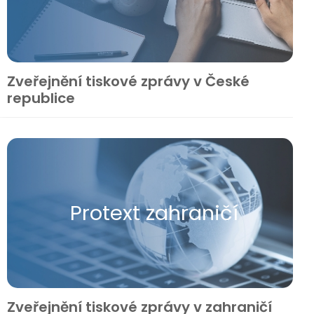
Zveřejnění tiskové zprávy v České
republice
Protext zahraničí
Zveřejnění tiskové zprávy v zahraničí