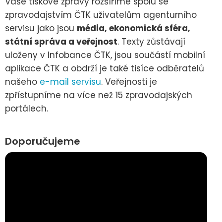
Vaše tiskové zprávy rozšíříme spolu se
zpravodajstvím ČTK uživatelům agenturního
servisu jako jsou
média, ekonomická sféra,
státní správa a veřejnost
. Texty zůstávají
uloženy v Infobance ČTK, jsou součástí mobilní
aplikace ČTK a obdrží je také tisíce odběratelů
našeho
e-mail servisu
. Veřejnosti je
zpřístupníme na více než 15 zpravodajských
portálech.
Doporučujeme