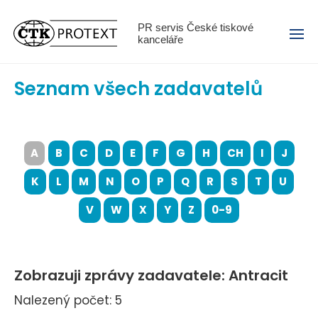
Menu
PR servis České tiskové
kanceláře
Seznam všech zadavatelů
A
B
C
D
E
F
G
H
CH
I
J
K
L
M
N
O
P
Q
R
S
T
U
V
W
X
Y
Z
0-9
Zobrazuji zprávy zadavatele: Antracit
Nalezený počet: 5