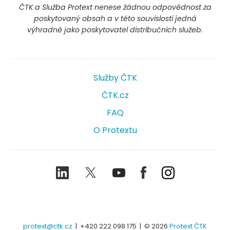
ČTK a Služba Protext nenese žádnou odpovědnost za
poskytovaný obsah a v této souvislosti jedná
výhradně jako poskytovatel distribučních služeb.
Služby ČTK
ČTK.cz
FAQ
O Protextu
LinkedIn
Twitter
Youtube
Facebook
Instagram
protext@ctk.cz
|
+420 222 098 175
| © 2026
Protext ČTK