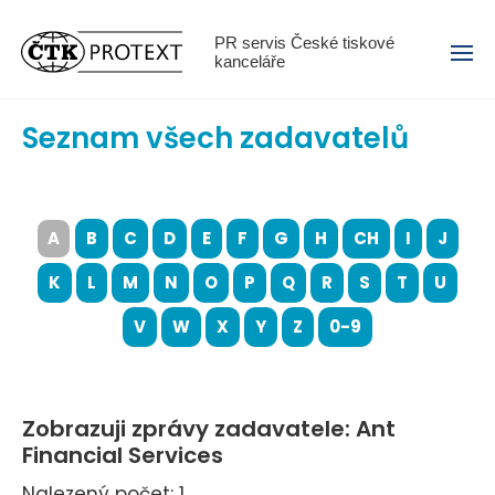
Menu
PR servis České tiskové
kanceláře
Seznam všech zadavatelů
A
B
C
D
E
F
G
H
CH
I
J
K
L
M
N
O
P
Q
R
S
T
U
V
W
X
Y
Z
0-9
Zobrazuji zprávy zadavatele: Ant
Financial Services
Nalezený počet: 1