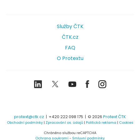
Služby ČTK
ČTK.cz
FAQ
O Protextu
LinkedIn
Twitter
Youtube
Facebook
Instagram
protext@ctk.cz
|
+420 222 098 175
| © 2026
Protext ČTK
Obchodní podmínky
|
Zpracování os. údajů
|
Politická reklama
|
Cookies
Chráněno službou reCAPTCHA
Ochrana soukromí
-
Smluvní podmínky