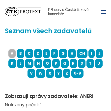
Menu
PR servis České tiskové
kanceláře
Seznam všech zadavatelů
A
B
C
D
E
F
G
H
CH
I
J
K
L
M
N
O
P
Q
R
S
T
U
V
W
X
Y
Z
0-9
Zobrazuji zprávy zadavatele: ANERI
Nalezený počet: 1