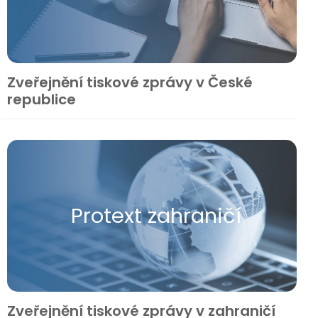
Zveřejnění tiskové zprávy v České
republice
Protext zahraničí
Zveřejnění tiskové zprávy v zahraničí