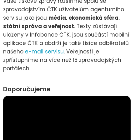
Vaše tiskové zprávy rozšíříme spolu se
zpravodajstvím ČTK uživatelům agenturního
servisu jako jsou
média, ekonomická sféra,
státní správa a veřejnost
. Texty zůstávají
uloženy v Infobance ČTK, jsou součástí mobilní
aplikace ČTK a obdrží je také tisíce odběratelů
našeho
e-mail servisu
. Veřejnosti je
zpřístupníme na více než 15 zpravodajských
portálech.
Doporučujeme