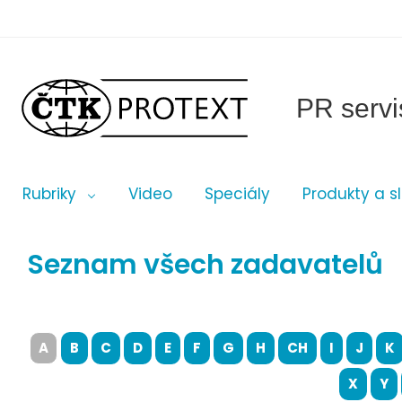
PR servi
Rubriky
Video
Speciály
Produkty a s
Seznam všech zadavatelů
A
B
C
D
E
F
G
H
CH
I
J
K
X
Y