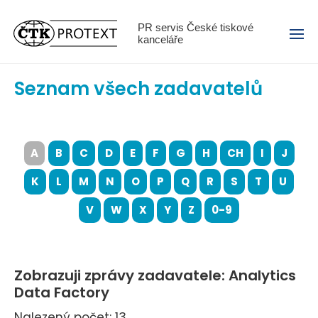
Menu
PR servis České tiskové
kanceláře
Seznam všech zadavatelů
A
B
C
D
E
F
G
H
CH
I
J
K
L
M
N
O
P
Q
R
S
T
U
V
W
X
Y
Z
0-9
Zobrazuji zprávy zadavatele: Analytics
Data Factory
Nalezený počet: 13