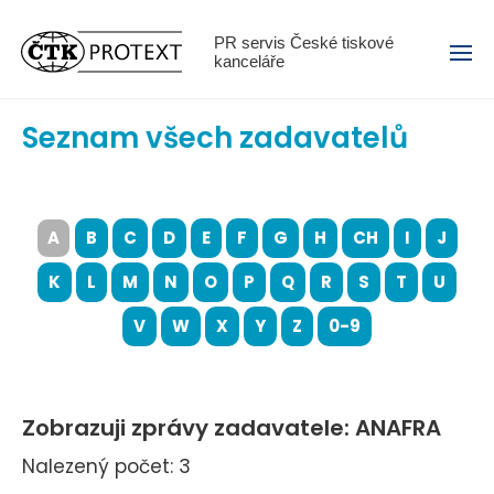
Menu
PR servis České tiskové
kanceláře
Seznam všech zadavatelů
A
B
C
D
E
F
G
H
CH
I
J
K
L
M
N
O
P
Q
R
S
T
U
V
W
X
Y
Z
0-9
Zobrazuji zprávy zadavatele: ANAFRA
Nalezený počet: 3