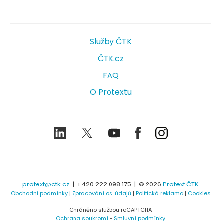
Služby ČTK
ČTK.cz
FAQ
O Protextu
LinkedIn
Twitter
Youtube
Facebook
Instagram
protext@ctk.cz
|
+420 222 098 175
| © 2026
Protext ČTK
Obchodní podmínky
|
Zpracování os. údajů
|
Politická reklama
|
Cookies
Chráněno službou reCAPTCHA
Ochrana soukromí
-
Smluvní podmínky