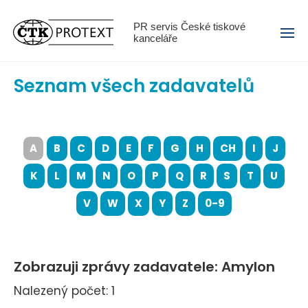
Menu
PR servis České tiskové
kanceláře
Seznam všech zadavatelů
A
B
C
D
E
F
G
H
CH
I
J
K
L
M
N
O
P
Q
R
S
T
U
V
W
X
Y
Z
0-9
Zobrazuji zprávy zadavatele: Amylon
Nalezený počet: 1