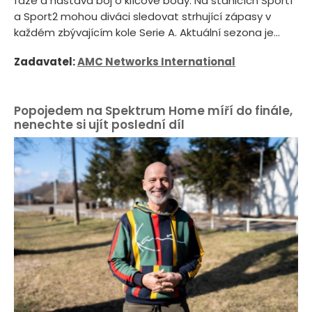
fáze a nastává boj o klíčové body. Na stanicích Sport1
a Sport2 mohou diváci sledovat strhující zápasy v
každém zbývajícím kole Serie A. Aktuální sezona je...
Zadavatel:
AMC Networks International
Popojedem na Spektrum Home míří do finále,
nenechte si ujít poslední díl