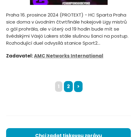
Praha 16. prosince 2024 (PROTEXT) - HC Sparta Praha
sice doma v úvodním čtvrtfinále hokejové Ligy mistrů
o gól prohrála, ale v úterý od 19 hodin bude mít se
švédskými Växjö Lakers stále slušnou šanci na postup.
Rozhodující duel odvysílá stanice Sport2...
Zadavatel:
AMC Networks International
1
2
>
Chci zadat tiskovou zprávu