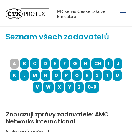
Menu
PR servis České tiskové
kanceláře
Seznam všech zadavatelů
A
B
C
D
E
F
G
H
CH
I
J
K
L
M
N
O
P
Q
R
S
T
U
V
W
X
Y
Z
0-9
Zobrazuji zprávy zadavatele: AMC
Networks International
Nalezený počet: 11