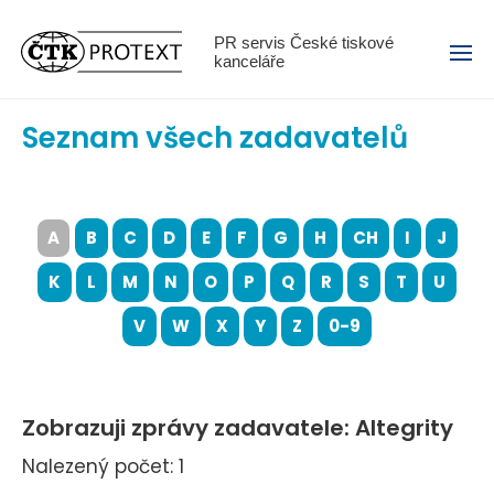
Menu
PR servis České tiskové
kanceláře
Seznam všech zadavatelů
A
B
C
D
E
F
G
H
CH
I
J
K
L
M
N
O
P
Q
R
S
T
U
V
W
X
Y
Z
0-9
Zobrazuji zprávy zadavatele: Altegrity
Nalezený počet: 1