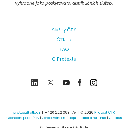
výhradně jako poskytovatel distribučních služeb.
Služby ČTK
ČTK.cz
FAQ
O Protextu
LinkedIn
Twitter
Youtube
Facebook
Instagram
protext@ctk.cz
|
+420 222 098 175
| © 2026
Protext ČTK
Obchodní podmínky
|
Zpracování os. údajů
|
Politická reklama
|
Cookies
Chráněno službou reCAPTCHA