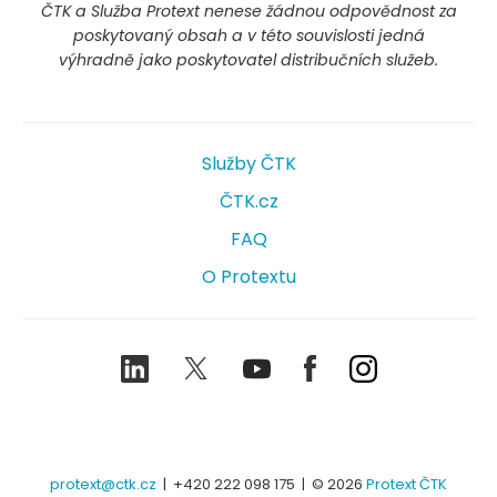
ČTK a Služba Protext nenese žádnou odpovědnost za
poskytovaný obsah a v této souvislosti jedná
výhradně jako poskytovatel distribučních služeb.
Služby ČTK
ČTK.cz
FAQ
O Protextu
LinkedIn
Twitter
Youtube
Facebook
Instagram
protext@ctk.cz
|
+420 222 098 175
| © 2026
Protext ČTK