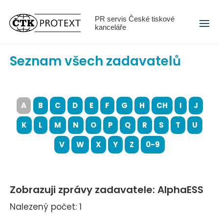
Menu
PR servis České tiskové
kanceláře
Seznam všech zadavatelů
A
B
C
D
E
F
G
H
CH
I
J
K
L
M
N
O
P
Q
R
S
T
U
V
W
X
Y
Z
0-9
Zobrazuji zprávy zadavatele: AlphaESS
Nalezený počet: 1