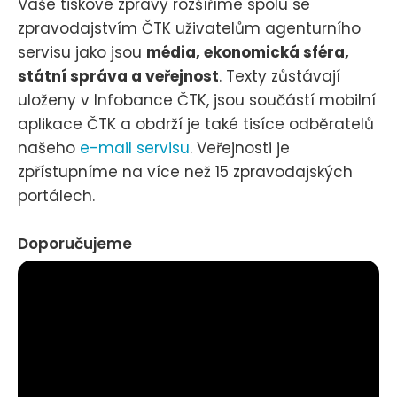
Vaše tiskové zprávy rozšíříme spolu se
zpravodajstvím ČTK uživatelům agenturního
servisu jako jsou
média, ekonomická sféra,
státní správa a veřejnost
. Texty zůstávají
uloženy v Infobance ČTK, jsou součástí mobilní
aplikace ČTK a obdrží je také tisíce odběratelů
našeho
e-mail servisu
. Veřejnosti je
zpřístupníme na více než 15 zpravodajských
portálech.
Doporučujeme