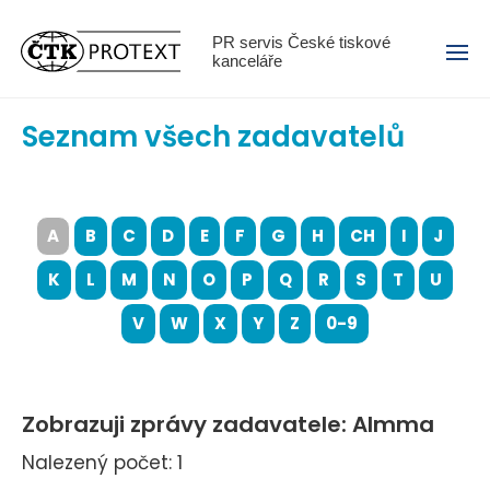
Menu
PR servis České tiskové
kanceláře
Seznam všech zadavatelů
A
B
C
D
E
F
G
H
CH
I
J
K
L
M
N
O
P
Q
R
S
T
U
V
W
X
Y
Z
0-9
Zobrazuji zprávy zadavatele: Almma
Nalezený počet: 1