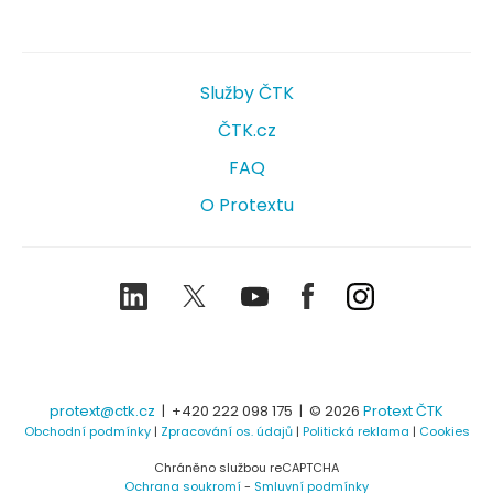
Služby ČTK
ČTK.cz
FAQ
O Protextu
LinkedIn
Twitter
Youtube
Facebook
Instagram
protext@ctk.cz
|
+420 222 098 175
| © 2026
Protext ČTK
Obchodní podmínky
|
Zpracování os. údajů
|
Politická reklama
|
Cookies
Chráněno službou reCAPTCHA
Ochrana soukromí
-
Smluvní podmínky