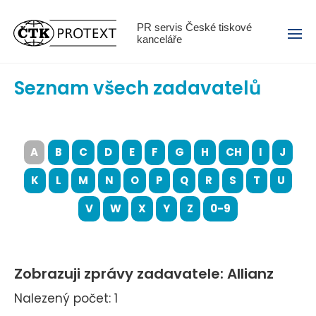
Menu
PR servis České tiskové
kanceláře
Seznam všech zadavatelů
A
B
C
D
E
F
G
H
CH
I
J
K
L
M
N
O
P
Q
R
S
T
U
V
W
X
Y
Z
0-9
Zobrazuji zprávy zadavatele: Allianz
Nalezený počet: 1