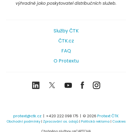
výhradně jako poskytovatel distribučních služeb.
Služby ČTK
ČTK.cz
FAQ
O Protextu
LinkedIn
Twitter
Youtube
Facebook
Instagram
protext@ctk.cz
|
+420 222 098 175
| © 2026
Protext ČTK
Obchodní podmínky
|
Zpracování os. údajů
|
Politická reklama
|
Cookies
Chráněno službou reCAPTCHA