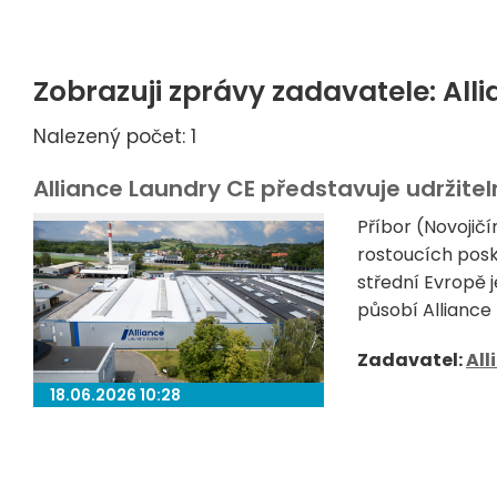
Zobrazuji zprávy zadavatele: All
Nalezený počet: 1
Alliance Laundry CE představuje udržite
Příbor (Novojič
rostoucích posk
střední Evropě j
působí Alliance
Zadavatel:
All
18.06.2026 10:28