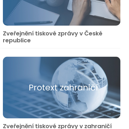
Zveřejnění tiskové zprávy v České
republice
Protext zahraničí
Zveřejnění tiskové zprávy v zahraničí