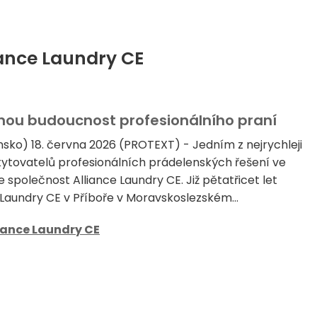
iance Laundry CE
lnou budoucnost profesionálního praní
ínsko) 18. června 2026 (PROTEXT) - Jedním z nejrychleji
ytovatelů profesionálních prádelenských řešení ve
e společnost Alliance Laundry CE. Již pětatřicet let
 Laundry CE v Příboře v Moravskoslezském...
iance Laundry CE