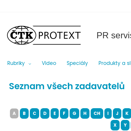
PR servi
Rubriky
Video
Speciály
Produkty a s
Seznam všech zadavatelů
A
B
C
D
E
F
G
H
CH
I
J
K
X
Y