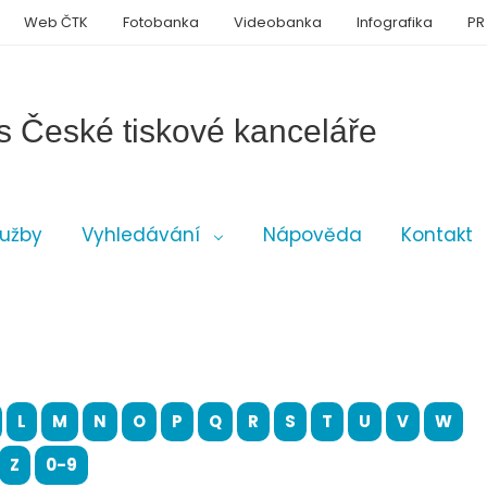
Web ČTK
Fotobanka
Videobanka
Infografika
PR
s České tiskové kanceláře
lužby
Vyhledávání
Nápověda
Kontakt
L
M
N
O
P
Q
R
S
T
U
V
W
Z
0-9