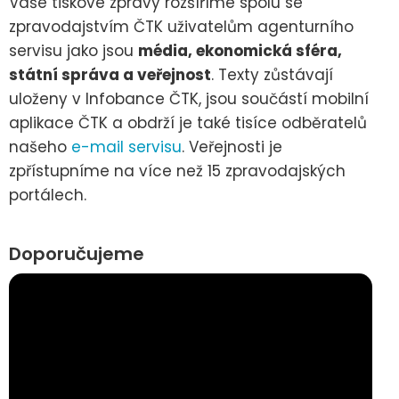
Vaše tiskové zprávy rozšíříme spolu se
zpravodajstvím ČTK uživatelům agenturního
servisu jako jsou
média, ekonomická sféra,
státní správa a veřejnost
. Texty zůstávají
uloženy v Infobance ČTK, jsou součástí mobilní
aplikace ČTK a obdrží je také tisíce odběratelů
našeho
e-mail servisu
. Veřejnosti je
zpřístupníme na více než 15 zpravodajských
portálech.
Doporučujeme