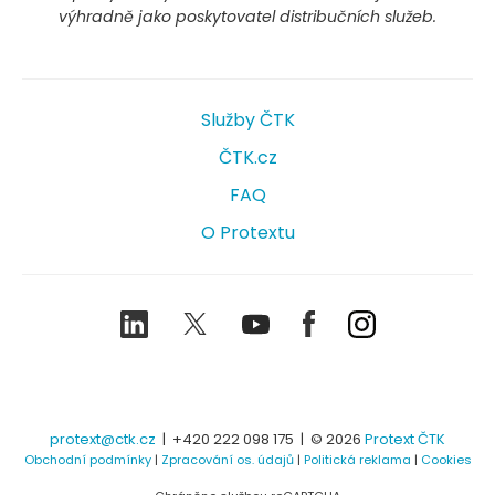
výhradně jako poskytovatel distribučních služeb.
Služby ČTK
ČTK.cz
FAQ
O Protextu
LinkedIn
Twitter
Youtube
Facebook
Instagram
protext@ctk.cz
|
+420 222 098 175
| © 2026
Protext ČTK
Obchodní podmínky
|
Zpracování os. údajů
|
Politická reklama
|
Cookies