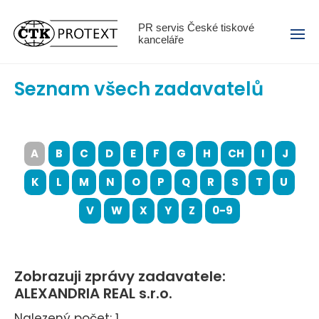
Menu
PR servis České tiskové
kanceláře
Seznam všech zadavatelů
A
B
C
D
E
F
G
H
CH
I
J
K
L
M
N
O
P
Q
R
S
T
U
V
W
X
Y
Z
0-9
Zobrazuji zprávy zadavatele:
ALEXANDRIA REAL s.r.o.
Nalezený počet: 1